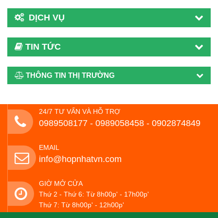
DỊCH VỤ
TIN TỨC
THÔNG TIN THỊ TRƯỜNG
24/7 TƯ VẤN VÀ HỖ TRỢ
0989508177 - ‭0989058458‬ - 0902874849
EMAIL
info@hopnhatvn.com
GIỜ MỞ CỬA
Thứ 2 - Thứ 6: Từ 8h00p' - 17h00p'
Thứ 7: Từ 8h00p' - 12h00p'