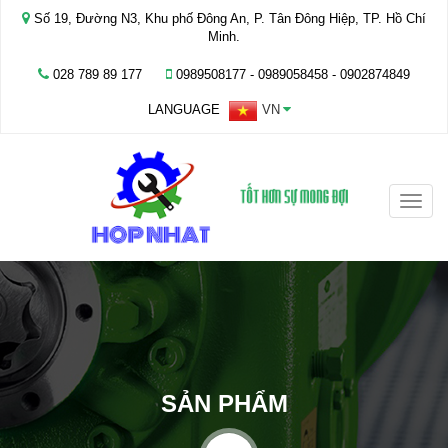
Số 19, Đường N3, Khu phố Đông An, P. Tân Đông Hiệp, TP. Hồ Chí
Minh.
028 789 89 177
0989508177 - ‭0989058458‬ - 0902874849
LANGUAGE
VN
Toggle
naviga
SẢN PHẨM