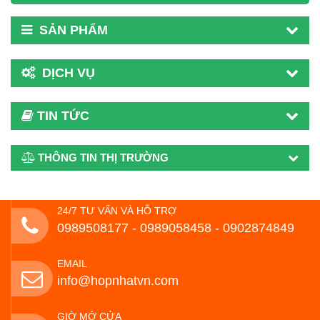
SẢN PHẨM
DỊCH VỤ
TIN TỨC
THÔNG TIN THỊ TRƯỜNG
24/7 TƯ VẤN VÀ HỖ TRỢ
0989508177 - ‭0989058458‬ - 0902874849
EMAIL
info@hopnhatvn.com
GIỜ MỞ CỬA