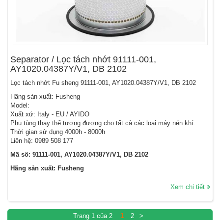
Separator / Lọc tách nhớt 91111-001,
AY1020.04387Y/V1, DB 2102
Lọc tách nhớt Fu sheng 91111-001, AY1020.04387Y/V1, DB 2102
Hãng sản xuất: Fusheng
Model:
Xuất xứ: Italy - EU / AYIDO
Phụ tùng thay thế tương đương cho tất cả các loại máy nén khí.
Thời gian sử dụng 4000h - 8000h
Liên hệ: 0989 508 177
Mã số: 91111-001, AY1020.04387Y/V1, DB 2102
Hãng sản xuất: Fusheng
Xem chi tiết
Trang 1 của 2
1
2
>