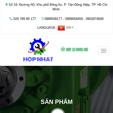
Số 19, Đường N3, Khu phố Đông An, P. Tân Đông Hiệp, TP. Hồ Chí
Minh.
028 789 89 177
0989508177 - ‭0989058458‬ - 0902874849
LANGUAGE
VN
Toggle
naviga
SẢN PHẨM