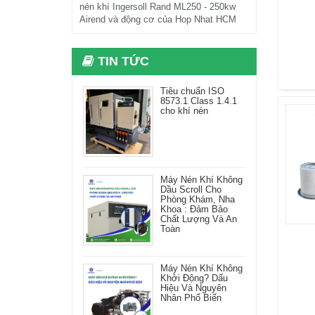
nén khí Ingersoll Rand ML250 - 250kw
Airend và động cơ của Hop Nhat HCM
TIN TỨC
Tiêu chuẩn ISO
8573.1 Class 1.4.1
cho khí nén
Máy Nén Khí Không
Dầu Scroll Cho
Phòng Khám, Nha
Khoa : Đảm Bảo
Chất Lượng Và An
Toàn
Máy Nén Khí Không
Khởi Động? Dấu
Hiệu Và Nguyên
Nhân Phổ Biến