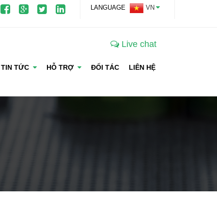
LANGUAGE
VN
Live chat
TIN TỨC
HỖ TRỢ
ĐỐI TÁC
LIÊN HỆ