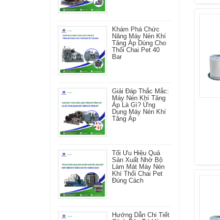
Khám Phá Chức
Năng Máy Nén Khí
Tăng Áp Dùng Cho
Thổi Chai Pet 40
Bar
Giải Đáp Thắc Mắc:
Máy Nén Khí Tăng
Áp Là Gì? Ứng
Dụng Máy Nén Khí
Tăng Áp
Tối Ưu Hiệu Quả
Sản Xuất Nhờ Bộ
Làm Mát Máy Nén
Khí Thổi Chai Pet
Đúng Cách
Hướng Dẫn Chi Tiết