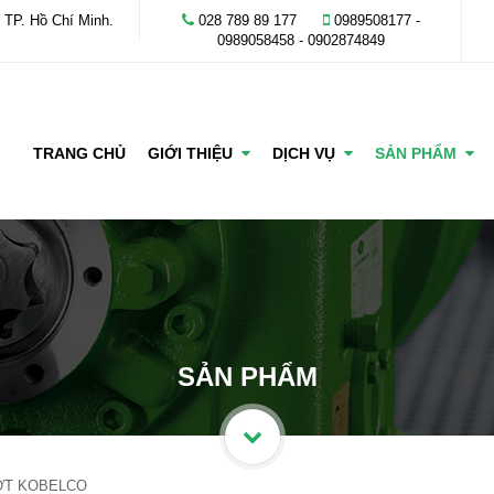
 TP. Hồ Chí Minh.
028 789 89 177
0989508177 -
‭0989058458‬ - 0902874849
TRANG CHỦ
GIỚI THIỆU
DỊCH VỤ
SẢN PHẨM
SẢN PHẨM
ỚT KOBELCO