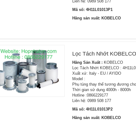
Liên hệ: 0989 508 177
Mã số: 4H11L01013P1
Hãng sản xuất: KOBELCO
Lọc Tách Nhớt KOBELCO
Hãng Sản Xuất :
KOBELCO
Lọc Tách Nhớt KOBELCO : 4H11L
Xuất xứ: Italy - EU / AYIDO
Model :
Phụ tùng thay thế tương đương cho
Thời gian sử dụng 4000h - 8000h
Hotline :0866229177
Liên hệ: 0989 508 177
Mã số: 4H11L01013P2
Hãng sản xuất: KOBELCO