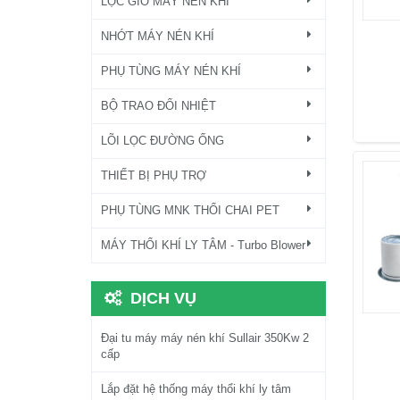
LỌC GIÓ MÁY NÉN KHÍ
NHỚT MÁY NÉN KHÍ
PHỤ TÙNG MÁY NÉN KHÍ
BỘ TRAO ĐỔI NHIỆT
LÕI LỌC ĐƯỜNG ỐNG
THIẾT BỊ PHỤ TRỢ
PHỤ TÙNG MNK THỔI CHAI PET
MÁY THỔI KHÍ LY TÂM - Turbo Blower
DỊCH VỤ
Đại tu máy máy nén khí Sullair 350Kw 2
cấp
Lắp đặt hệ thống máy thổi khí ly tâm