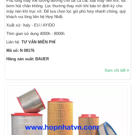
Phụ tùng thay thế tương đương cho tất cả các loại máy nén khí, lọc
bơm hút chân không. Lọc thường thay mới khi bảo trì định kỳ cho
máy nén khí trục vít. Để lựa chọn lọc gió phù hợp nhanh chóng, quý
khách vui lòng liên hệ Hợp Nhất.
Xuất xứ: Italy - EU / AYIDO
Thời gian sử dụng 4000h - 8000h
Liên hệ:
TƯ VẤN MIỄN PHÍ
Mã số: N 08176
Hãng sản xuất: BAUER
Xem chi tiết