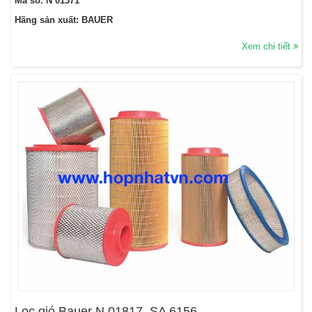
Mã số: N 01371
Hãng sản xuất: BAUER
Xem chi tiết
Lọc gió Bauer N 01817, SA 6156