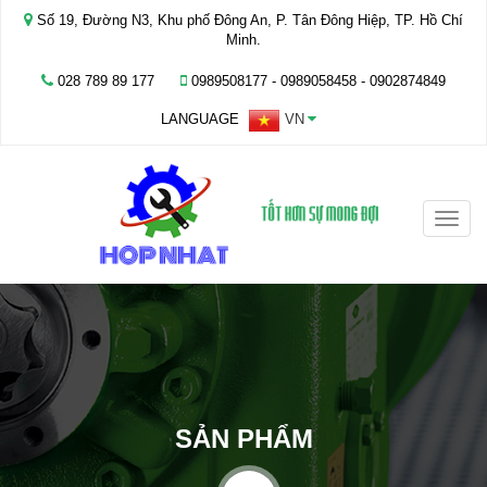
Số 19, Đường N3, Khu phố Đông An, P. Tân Đông Hiệp, TP. Hồ Chí
Minh.
028 789 89 177
0989508177 - ‭0989058458‬ - 0902874849
LANGUAGE
VN
Toggle
naviga
SẢN PHẨM