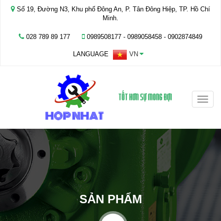
Số 19, Đường N3, Khu phố Đông An, P. Tân Đông Hiệp, TP. Hồ Chí
Minh.
028 789 89 177
0989508177 - ‭0989058458‬ - 0902874849
LANGUAGE
VN
Toggle
naviga
SẢN PHẨM