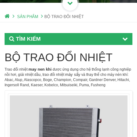
SẢN PHẨM
BỘ TRAO ĐỔI NHIỆT
TÌM KIẾM
BỘ TRAO ĐỔI NHIỆT
may nen khi
Trao đổi nhiệt
được ứng dụng cho hệ thống lạnh công nghiệp
máy sấy
nồi hơi, giải nhiệt dầu, trao đổi nhiệt
và t
hay thế cho máy nén khí:
Abac, Alup, Alascopco, Boge, Champion, Compair, Gardner Denver, Hitachi,
Ingersoll Rand, Kaeser, Kobelco, Mitsuiseiki, Puma, Fusheng