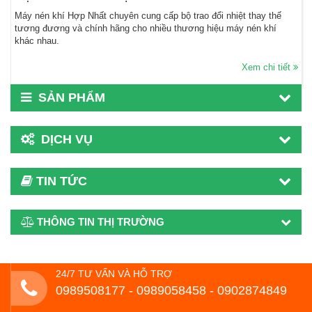
Máy nén khí Hợp Nhất chuyên cung cấp bộ trao đổi nhiệt thay thế
tương đương và chính hãng cho nhiều thương hiệu máy nén khí
khác nhau.
Xem chi tiết
SẢN PHẨM
DỊCH VỤ
TIN TỨC
THÔNG TIN THỊ TRƯỜNG
24/7 TƯ VẤN VÀ HỖ TRỢ
0989508177 - ‭0989058458‬ - 0902874849