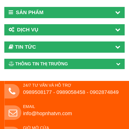
SẢN PHẨM
DỊCH VỤ
TIN TỨC
THÔNG TIN THỊ TRƯỜNG
24/7 TƯ VẤN VÀ HỖ TRỢ
0989508177 - ‭0989058458‬ - 0902874849
EMAIL
info@hopnhatvn.com
GIỜ MỞ CỬA