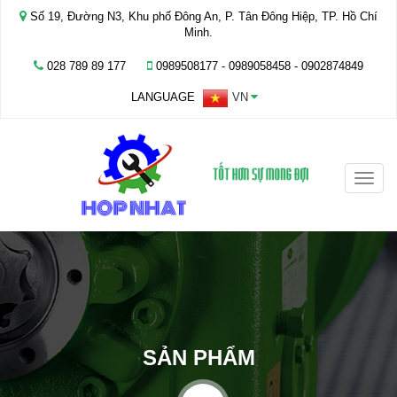
Số 19, Đường N3, Khu phố Đông An, P. Tân Đông Hiệp, TP. Hồ Chí
Minh.
028 789 89 177
0989508177 - ‭0989058458‬ - 0902874849
LANGUAGE
VN
Toggle
naviga
SẢN PHẨM