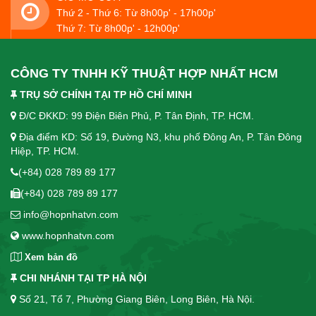
Thứ 2 - Thứ 6: Từ 8h00p' - 17h00p'
Thứ 7: Từ 8h00p' - 12h00p'
CÔNG TY TNHH KỸ THUẬT HỢP NHẤT HCM
TRỤ SỞ CHÍNH TẠI TP HỒ CHÍ MINH
Đ/C ĐKKD: 99 Điện Biên Phủ, P. Tân Định, TP. HCM.
Địa điểm KD: Số 19, Đường N3, khu phố Đông An, P. Tân Đông
Hiệp, TP. HCM.
(+84) 028 789 89 177
(+84) 028 789 89 177
info@hopnhatvn.com
www.hopnhatvn.com
Xem bản đồ
CHI NHÁNH TẠI TP HÀ NỘI
Số 21, Tổ 7, Phường Giang Biên, Long Biên, Hà Nội.