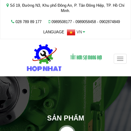
Số 19, Đường N3, Khu phố Đông An, P. Tân Đông Hiệp, TP. Hồ Chí
Minh.
028 789 89 177
0989508177 - ‭0989058458‬ - 0902874849
LANGUAGE
VN
Toggle
naviga
SẢN PHẨM