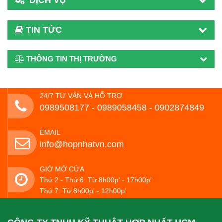
TIN TỨC
THÔNG TIN THỊ TRƯỜNG
24/7 TƯ VẤN VÀ HỖ TRỢ
0989508177 - ‭0989058458‬ - 0902874849
EMAIL
info@hopnhatvn.com
GIỜ MỞ CỬA
Thứ 2 - Thứ 6: Từ 8h00p' - 17h00p'
Thứ 7: Từ 8h00p' - 12h00p'