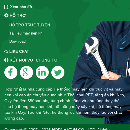
Xem bản đồ
HỖ TRỢ
HỖ TRỢ TRỰC TUYẾN
Tài liệu máy nén khí
Download
LIKE CHAT
KẾT NỐI VỚI CHÚNG TÔI
Hợp Nhất là nhà cung cấp Hệ thống máy nén khí trục vít và máy
nén khí cao áp chuyên dụng như: Thổi chai PET, tăng áp khí Nito,
Oxy lên đén 350bar, phụ tùng chính hãng và phụ tùng thay thế
cho hệ thống máy nén khí, hệ thống máy sấy khí, hệ thống máy
tạo khí Oxy, Tạo khí Nito, hệ thống lọc khí nén, thủy lực với chất
lượng cao.
Copyright @ 2007 - 2026 HOPNHATVN CO .,LTD. Allright