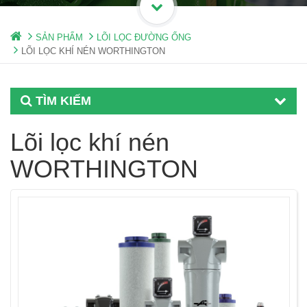
SẢN PHẨM
LÕI LỌC ĐƯỜNG ỐNG
LÕI LỌC KHÍ NÉN WORTHINGTON
TÌM KIẾM
Lõi lọc khí nén
WORTHINGTON