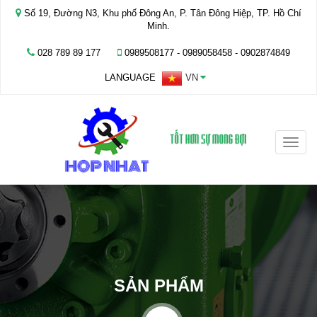
Số 19, Đường N3, Khu phố Đông An, P. Tân Đông Hiệp, TP. Hồ Chí
Minh.
028 789 89 177
0989508177 - ‭0989058458‬ - 0902874849
LANGUAGE
VN
Toggle
naviga
SẢN PHẨM