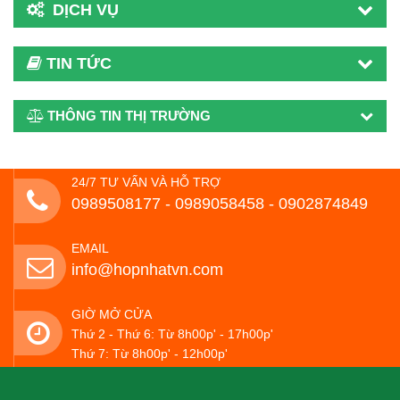
DỊCH VỤ
TIN TỨC
THÔNG TIN THỊ TRƯỜNG
24/7 TƯ VẤN VÀ HỖ TRỢ
0989508177 - ‭0989058458‬ - 0902874849
EMAIL
info@hopnhatvn.com
GIỜ MỞ CỬA
Thứ 2 - Thứ 6: Từ 8h00p' - 17h00p'
Thứ 7: Từ 8h00p' - 12h00p'