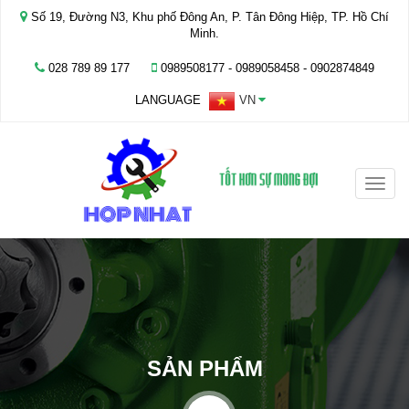
Số 19, Đường N3, Khu phố Đông An, P. Tân Đông Hiệp, TP. Hồ Chí
Minh.
028 789 89 177
0989508177 - ‭0989058458‬ - 0902874849
LANGUAGE
VN
Toggle
naviga
SẢN PHẨM