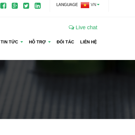
LANGUAGE
VN
Live chat
TIN TỨC
HỖ TRỢ
ĐỐI TÁC
LIÊN HỆ