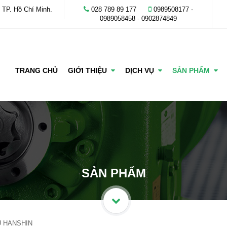
 TP. Hồ Chí Minh.
028 789 89 177
0989508177 -
‭0989058458‬ - 0902874849
TRANG CHỦ
GIỚI THIỆU
DỊCH VỤ
SẢN PHẨM
SẢN PHẨM
U HANSHIN