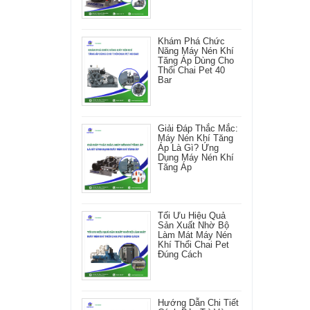
Khám Phá Chức
Năng Máy Nén Khí
Tăng Áp Dùng Cho
Thổi Chai Pet 40
Bar
Giải Đáp Thắc Mắc:
Máy Nén Khí Tăng
Áp Là Gì? Ứng
Dụng Máy Nén Khí
Tăng Áp
Tối Ưu Hiệu Quả
Sản Xuất Nhờ Bộ
Làm Mát Máy Nén
Khí Thổi Chai Pet
Đúng Cách
Hướng Dẫn Chi Tiết