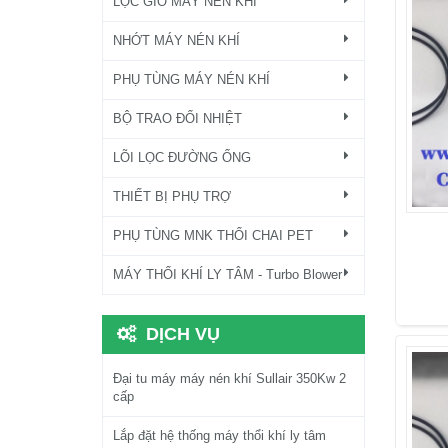
LỌC GIÓ MÁY NÉN KHÍ
NHỚT MÁY NÉN KHÍ
PHỤ TÙNG MÁY NÉN KHÍ
BỘ TRAO ĐỔI NHIỆT
LÕI LỌC ĐƯỜNG ỐNG
THIẾT BỊ PHỤ TRỢ
PHỤ TÙNG MNK THỔI CHAI PET
MÁY THỔI KHÍ LY TÂM - Turbo Blower
DỊCH VỤ
Đại tu máy máy nén khí Sullair 350Kw 2
cấp
Lắp đặt hệ thống máy thổi khí ly tâm