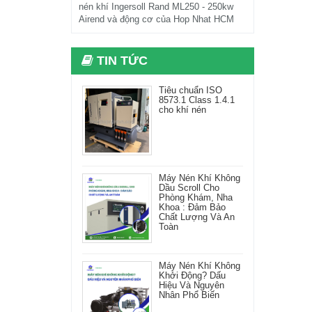
nén khí Ingersoll Rand ML250 - 250kw
Airend và động cơ của Hop Nhat HCM
TIN TỨC
Tiêu chuẩn ISO
8573.1 Class 1.4.1
cho khí nén
Máy Nén Khí Không
Dầu Scroll Cho
Phòng Khám, Nha
Khoa : Đảm Bảo
Chất Lượng Và An
Toàn
Máy Nén Khí Không
Khởi Động? Dấu
Hiệu Và Nguyên
Nhân Phổ Biến