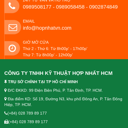
0989508177 - ‭0989058458‬ - 0902874849
EMAIL
info@hopnhatvn.com
GIỜ MỞ CỬA
Thứ 2 - Thứ 6: Từ 8h00p' - 17h00p'
Thứ 7: Từ 8h00p' - 12h00p'
CÔNG TY TNHH KỸ THUẬT HỢP NHẤT HCM
TRỤ SỞ CHÍNH TẠI TP HỒ CHÍ MINH
Đ/C ĐKKD: 99 Điện Biên Phủ, P. Tân Định, TP. HCM.
Địa điểm KD: Số 19, Đường N3, khu phố Đông An, P. Tân Đông
Hiệp, TP. HCM.
(+84) 028 789 89 177
(+84) 028 789 89 177