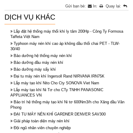
Gửi bạn bè:
In:
Quay lại:
DỊCH VỤ KHÁC
Lắp đặt hệ thống máy thổi khí ly tâm 200Hp - Công Ty Formosa
Taffeta Việt Nam
Typhoon máy nén khí cao áp không dầu thổi chai PET - TLW-
30/40
Bảo dưỡng hệ thống máy nén khí
Bảo dưỡng đầu máy nén khí
Bảo dưỡng máy sấy khí
Đại tu máy nén khí Ingersoll Rand NIRVANA IRN75K
Lắp máy tạo khí Nito Cho Cty SONOVA Viet Nam
Lắp máy tạo khí Ni Tơ cho CTy TNHH PANASONIC
APPLIANCES VN
Bảo trì hệ thống máy tạo khí Ni tơ 600Nm3/h cho Xăng dầu Vân
Phong
ĐẠI TU MÁY NÉN KHÍ GARDNER DENVER SAV300
Giải pháp toàn diện máy nén khí
Đội ngũ nhân viên chuyên nghiệp