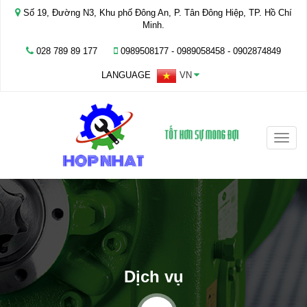
Số 19, Đường N3, Khu phố Đông An, P. Tân Đông Hiệp, TP. Hồ Chí
Minh.
028 789 89 177
0989508177 - ‭0989058458‬ - 0902874849
LANGUAGE
VN
Toggle
naviga
Dịch vụ