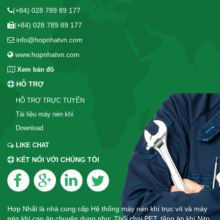
(+84) 028 789 89 177
(+84) 028 789 89 177
info@hopnhatvn.com
www.hopnhatvn.com
Xem bản đồ
HỖ TRỢ
HỖ TRỢ TRỰC TUYẾN
Tài liệu máy nén khí
Download
LIKE CHAT
KẾT NỐI VỚI CHÚNG TÔI
Hợp Nhất là nhà cung cấp Hệ thống máy nén khí trục vít và máy
nén khí cao áp chuyên dụng như: Thổi chai PET, tăng áp khí Nito,