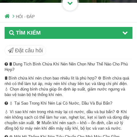
HỎI - ĐÁP
TÌM KIẾM
Đặt câu hỏi
🛢️ Dung Tích Bình Chứa Khí Nén Nên Chọn Như Thế Nào Cho Phù
Hợp?
🛢️ Bình chứa khí nén chọn bao nhiêu lít là phù hợp? ⚙️ Bình chứa quá
nhỏ có thể làm tụt áp, máy nén khí chạy liên tục và tăng chi phí điện.
💧 Chọn đúng bình chứa giúp ổn định áp suất, giảm nước ngưng và
bảo vệ toàn bộ hệ thống khí nén.
💧 Tại Sao Trong Khí Nén Lại Có Nước, Dầu Và Bụi Bẩn?
💧 Vì sao khí nén trong nhà máy lại có nước, dầu và bụi bẩn? ⚙️ Khí
nén không sạch có thể làm hư van, nghẹt lọc, kẹt xi lanh và dừng dây
chuyền sản xuất. 🛠️ Muốn khí nén sạch – khô – ổn định, cần xử lý
đồng bộ từ máy nén khí đến máy sấy khí, bộ lọc và van xả nước.
⚙️ Một Hệ Thống Khí Nén Tiêu Chuẩn Cho Nhà Máy Cần Gồm