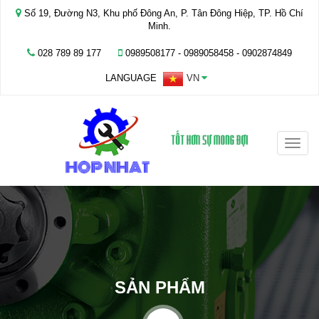
Số 19, Đường N3, Khu phố Đông An, P. Tân Đông Hiệp, TP. Hồ Chí
Minh.
028 789 89 177
0989508177 - ‭0989058458‬ - 0902874849
LANGUAGE
VN
Toggle
naviga
SẢN PHẨM