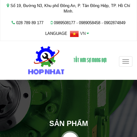
Số 19, Đường N3, Khu phố Đông An, P. Tân Đông Hiệp, TP. Hồ Chí
Minh.
028 789 89 177
0989508177 - ‭0989058458‬ - 0902874849
LANGUAGE
VN
Toggle
naviga
SẢN PHẨM