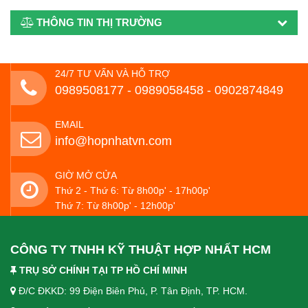
THÔNG TIN THỊ TRƯỜNG
24/7 TƯ VẤN VÀ HỖ TRỢ
0989508177 - ‭0989058458‬ - 0902874849
EMAIL
info@hopnhatvn.com
GIỜ MỞ CỬA
Thứ 2 - Thứ 6: Từ 8h00p' - 17h00p'
Thứ 7: Từ 8h00p' - 12h00p'
CÔNG TY TNHH KỸ THUẬT HỢP NHẤT HCM
TRỤ SỞ CHÍNH TẠI TP HỒ CHÍ MINH
Đ/C ĐKKD: 99 Điện Biên Phủ, P. Tân Định, TP. HCM.