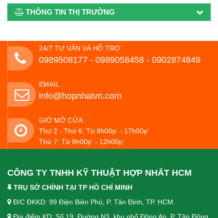
THÔNG TIN THỊ TRƯỜNG
24/7 TƯ VẤN VÀ HỖ TRỢ
0989508177 - ‭0989058458‬ - 0902874849
EMAIL
info@hopnhatvn.com
GIỜ MỞ CỬA
Thứ 2 - Thứ 6: Từ 8h00p' - 17h00p'
Thứ 7: Từ 8h00p' - 12h00p'
CÔNG TY TNHH KỸ THUẬT HỢP NHẤT HCM
TRỤ SỞ CHÍNH TẠI TP HỒ CHÍ MINH
Đ/C ĐKKD: 99 Điện Biên Phủ, P. Tân Định, TP. HCM.
Địa điểm KD: Số 19, Đường N3, khu phố Đông An, P. Tân Đông