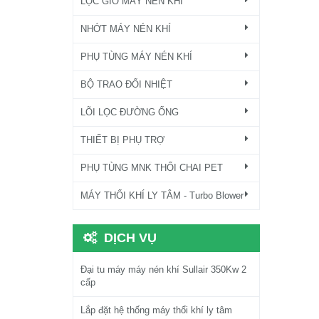
LỌC GIÓ MÁY NÉN KHÍ
NHỚT MÁY NÉN KHÍ
PHỤ TÙNG MÁY NÉN KHÍ
BỘ TRAO ĐỔI NHIỆT
LÕI LỌC ĐƯỜNG ỐNG
THIẾT BỊ PHỤ TRỢ
PHỤ TÙNG MNK THỔI CHAI PET
MÁY THỔI KHÍ LY TÂM - Turbo Blower
DỊCH VỤ
Đại tu máy máy nén khí Sullair 350Kw 2
cấp
Lắp đặt hệ thống máy thổi khí ly tâm