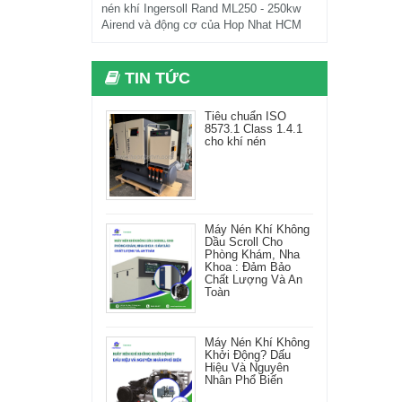
nén khí Ingersoll Rand ML250 - 250kw
Airend và động cơ của Hop Nhat HCM
TIN TỨC
Tiêu chuẩn ISO
8573.1 Class 1.4.1
cho khí nén
Máy Nén Khí Không
Dầu Scroll Cho
Phòng Khám, Nha
Khoa : Đảm Bảo
Chất Lượng Và An
Toàn
Máy Nén Khí Không
Khởi Động? Dấu
Hiệu Và Nguyên
Nhân Phổ Biến