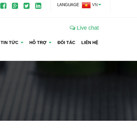
LANGUAGE
VN
Live chat
TIN TỨC
HỖ TRỢ
ĐỐI TÁC
LIÊN HỆ