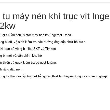
 tu máy nén khí trục vít In
32kw
 đại tu đầu nén, Motor máy nén khí Ingersoll Rand
ng bi cũ, vệ sinh kiểm tra các đường ống cấp nhớt bôi trơn.
ới toàn bộ vòng bi hiệu SKF và Timken
ng bi mới và căn chỉnh khe hở
n thiện và quay kiểm tra cọ quẹt không.
nh răng dầu nén.
g tôi tháo và lắp trục vít bằng các thiết bị chuyên dụng và chuyên nghiệp.