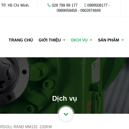
 TP. Hồ Chí Minh.
028 789 89 177
0989508177 -
‭0989058458‬ - 0902874849
TRANG CHỦ
GIỚI THIỆU
DỊCH VỤ
SẢN PHẨM
Dịch vụ
GERSOLL RAND MM132 -132KW