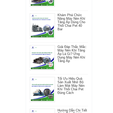
Khám Phá Chức
Năng Máy Nén Khí
Tăng Áp Dùng Cho
Thổi Chai Pet 40
Bar
Giải Đáp Thắc Mắc:
Máy Nén Khí Tăng
Áp Là Gì? Ứng
Dụng Máy Nén Khí
Tăng Áp
Tối Ưu Hiệu Quả
Sản Xuất Nhờ Bộ
Làm Mát Máy Nén
Khí Thổi Chai Pet
Đúng Cách
Hướng Dẫn Chi Tiết