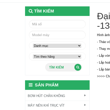
TÌM KIẾM
Đại
-1
Hình ảnh
- Tháo vò
- Thay m
- Lắp vò
- Lắp hoà
TÌM KIẾM
- Lắp bá
>>>> Chún
SẢN PHẨM
BƠM HÚT CHÂN KHÔNG
MÁY NÉN KHÍ TRỤC VÍT