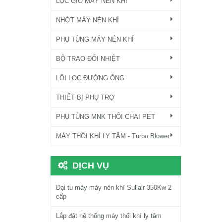
LỌC GIÓ MÁY NÉN KHÍ
NHỚT MÁY NÉN KHÍ
PHỤ TÙNG MÁY NÉN KHÍ
BỘ TRAO ĐỔI NHIỆT
LÕI LỌC ĐƯỜNG ỐNG
THIẾT BỊ PHỤ TRỢ
PHỤ TÙNG MNK THỔI CHAI PET
MÁY THỔI KHÍ LY TÂM - Turbo Blower
DỊCH VỤ
Đại tu máy máy nén khí Sullair 350Kw 2
cấp
Lắp đặt hệ thống máy thổi khí ly tâm