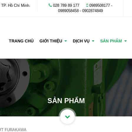
 TP. Hồ Chí Minh.
028 789 89 177
0989508177 -
‭0989058458‬ - 0902874849
TRANG CHỦ
GIỚI THIỆU
DỊCH VỤ
SẢN PHẨM
SẢN PHẨM
ỚT FURAKAWA