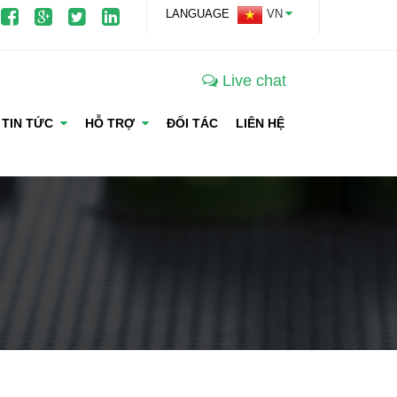
LANGUAGE
VN
Live chat
TIN TỨC
HỖ TRỢ
ĐỐI TÁC
LIÊN HỆ