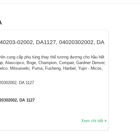
A
040203-02002, DA1127, 04020302002, DA
ên cung cấp phụ tùng thay thế tương đương cho hầu hết
up, Alascopco, Boge, Champion, Compair, Gardner Denver,
belco, Mitsuiseiki, Puma, Fusheng, Hanbel, Yujin - Micos,
20302002, DA 1127
20302002, DA 1127
Xem chi tiết