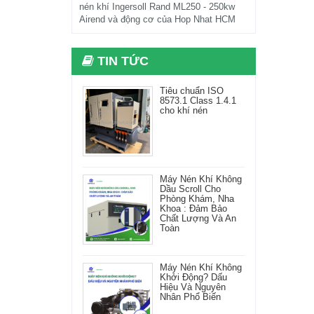
nén khí Ingersoll Rand ML250 - 250kw
Airend và động cơ của Hop Nhat HCM
TIN TỨC
Tiêu chuẩn ISO
8573.1 Class 1.4.1
cho khí nén
Máy Nén Khí Không
Dầu Scroll Cho
Phòng Khám, Nha
Khoa : Đảm Bảo
Chất Lượng Và An
Toàn
Máy Nén Khí Không
Khởi Động? Dấu
Hiệu Và Nguyên
Nhân Phổ Biến