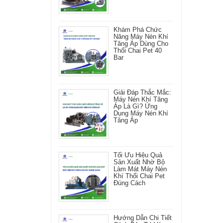
Khám Phá Chức
Năng Máy Nén Khí
Tăng Áp Dùng Cho
Thổi Chai Pet 40
Bar
Giải Đáp Thắc Mắc:
Máy Nén Khí Tăng
Áp Là Gì? Ứng
Dụng Máy Nén Khí
Tăng Áp
Tối Ưu Hiệu Quả
Sản Xuất Nhờ Bộ
Làm Mát Máy Nén
Khí Thổi Chai Pet
Đúng Cách
Hướng Dẫn Chi Tiết