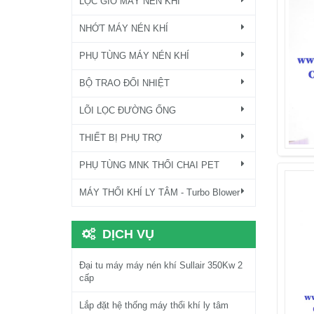
LỌC GIÓ MÁY NÉN KHÍ
NHỚT MÁY NÉN KHÍ
PHỤ TÙNG MÁY NÉN KHÍ
BỘ TRAO ĐỔI NHIỆT
LÕI LỌC ĐƯỜNG ỐNG
THIẾT BỊ PHỤ TRỢ
PHỤ TÙNG MNK THỔI CHAI PET
MÁY THỔI KHÍ LY TÂM - Turbo Blower
DỊCH VỤ
Đại tu máy máy nén khí Sullair 350Kw 2
cấp
Lắp đặt hệ thống máy thổi khí ly tâm