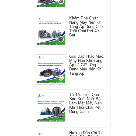
Khám Phá Chức
Năng Máy Nén Khí
Tăng Áp Dùng Cho
Thổi Chai Pet 40
Bar
Giải Đáp Thắc Mắc:
Máy Nén Khí Tăng
Áp Là Gì? Ứng
Dụng Máy Nén Khí
Tăng Áp
Tối Ưu Hiệu Quả
Sản Xuất Nhờ Bộ
Làm Mát Máy Nén
Khí Thổi Chai Pet
Đúng Cách
Hướng Dẫn Chi Tiết