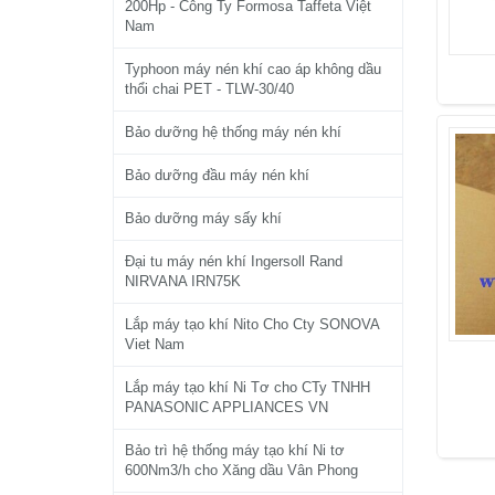
200Hp - Công Ty Formosa Taffeta Việt
Nam
Typhoon máy nén khí cao áp không dầu
thổi chai PET - TLW-30/40
Bảo dưỡng hệ thống máy nén khí
Bảo dưỡng đầu máy nén khí
Bảo dưỡng máy sấy khí
Đại tu máy nén khí Ingersoll Rand
NIRVANA IRN75K
Lắp máy tạo khí Nito Cho Cty SONOVA
Viet Nam
Lắp máy tạo khí Ni Tơ cho CTy TNHH
PANASONIC APPLIANCES VN
Bảo trì hệ thống máy tạo khí Ni tơ
600Nm3/h cho Xăng dầu Vân Phong