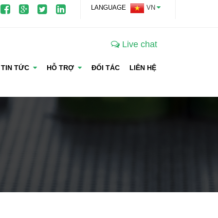
LANGUAGE
VN
Live chat
TIN TỨC
HỖ TRỢ
ĐỐI TÁC
LIÊN HỆ