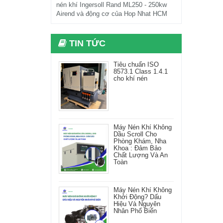
nén khí Ingersoll Rand ML250 - 250kw
Airend và động cơ của Hop Nhat HCM
TIN TỨC
Tiêu chuẩn ISO
8573.1 Class 1.4.1
cho khí nén
Máy Nén Khí Không
Dầu Scroll Cho
Phòng Khám, Nha
Khoa : Đảm Bảo
Chất Lượng Và An
Toàn
Máy Nén Khí Không
Khởi Động? Dấu
Hiệu Và Nguyên
Nhân Phổ Biến