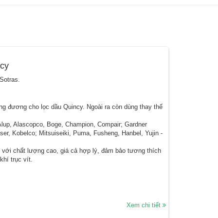
ncy
Sotras.
ơng đương cho lọc dầu Quincy. Ngoài ra còn dùng thay thế
Alup, Alascopco, Boge, Champion, Compair; Gardner
eser, Kobelco; Mitsuiseiki, Puma, Fusheng, Hanbel, Yujin -
 với chất lượng cao, giá cả hợp lý, đảm bảo tương thích
hí trục vít.
Xem chi tiết