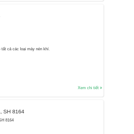
8
tất cả các loại máy nén khí.
Xem chi tiết
43, SH 8164
 SH 8164