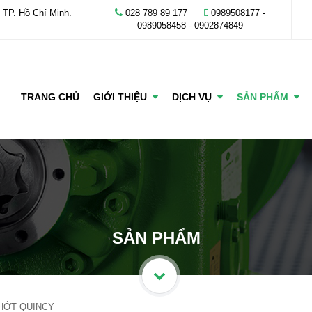
 TP. Hồ Chí Minh.
028 789 89 177
0989508177 -
‭0989058458‬ - 0902874849
TRANG CHỦ
GIỚI THIỆU
DỊCH VỤ
SẢN PHẨM
SẢN PHẨM
HỚT QUINCY