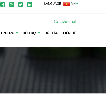
LANGUAGE
VN
Live chat
TIN TỨC
HỖ TRỢ
ĐỐI TÁC
LIÊN HỆ