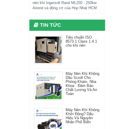
nén khí Ingersoll Rand ML250 - 250kw
Airend và động cơ của Hop Nhat HCM
TIN TỨC
Tiêu chuẩn ISO
8573.1 Class 1.4.1
cho khí nén
Máy Nén Khí Không
Dầu Scroll Cho
Phòng Khám, Nha
Khoa : Đảm Bảo
Chất Lượng Và An
Toàn
Máy Nén Khí Không
Khởi Động? Dấu
Hiệu Và Nguyên
Nhân Phổ Biến