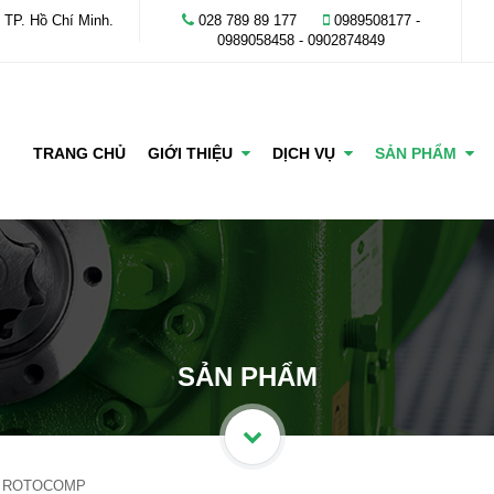
 TP. Hồ Chí Minh.
028 789 89 177
0989508177 -
‭0989058458‬ - 0902874849
TRANG CHỦ
GIỚI THIỆU
DỊCH VỤ
SẢN PHẨM
SẢN PHẨM
Ó ROTOCOMP