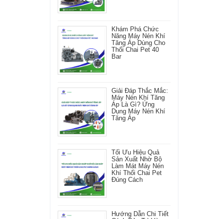
Khám Phá Chức
Năng Máy Nén Khí
Tăng Áp Dùng Cho
Thổi Chai Pet 40
Bar
Giải Đáp Thắc Mắc:
Máy Nén Khí Tăng
Áp Là Gì? Ứng
Dụng Máy Nén Khí
Tăng Áp
Tối Ưu Hiệu Quả
Sản Xuất Nhờ Bộ
Làm Mát Máy Nén
Khí Thổi Chai Pet
Đúng Cách
Hướng Dẫn Chi Tiết