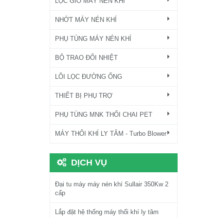
LỌC GIÓ MÁY NÉN KHÍ
NHỚT MÁY NÉN KHÍ
PHỤ TÙNG MÁY NÉN KHÍ
BỘ TRAO ĐỔI NHIỆT
LÕI LỌC ĐƯỜNG ỐNG
THIẾT BỊ PHỤ TRỢ
PHỤ TÙNG MNK THỔI CHAI PET
MÁY THỔI KHÍ LY TÂM - Turbo Blower
DỊCH VỤ
Đại tu máy máy nén khí Sullair 350Kw 2
cấp
Lắp đặt hệ thống máy thổi khí ly tâm