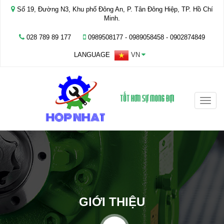
Số 19, Đường N3, Khu phố Đông An, P. Tân Đông Hiệp, TP. Hồ Chí
Minh.
028 789 89 177
0989508177 - ‭0989058458‬ - 0902874849
LANGUAGE
VN
Toggle
naviga
GIỚI THIỆU