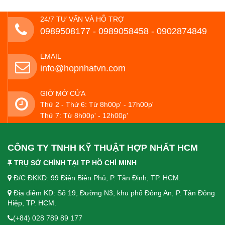
24/7 TƯ VẤN VÀ HỖ TRỢ
0989508177 - ‭0989058458‬ - 0902874849
EMAIL
info@hopnhatvn.com
GIỜ MỞ CỬA
Thứ 2 - Thứ 6: Từ 8h00p' - 17h00p'
Thứ 7: Từ 8h00p' - 12h00p'
CÔNG TY TNHH KỸ THUẬT HỢP NHẤT HCM
TRỤ SỞ CHÍNH TẠI TP HỒ CHÍ MINH
Đ/C ĐKKD: 99 Điện Biên Phủ, P. Tân Định, TP. HCM.
Địa điểm KD: Số 19, Đường N3, khu phố Đông An, P. Tân Đông
Hiệp, TP. HCM.
(+84) 028 789 89 177