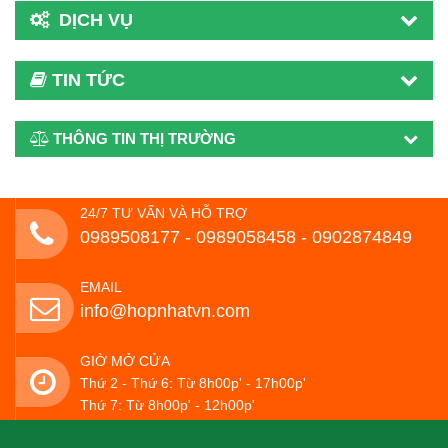
DỊCH VỤ
TIN TỨC
THÔNG TIN THỊ TRƯỜNG
24/7 TƯ VẤN VÀ HỖ TRỢ
0989508177 - ‭0989058458‬ - 0902874849
EMAIL
info@hopnhatvn.com
GIỜ MỞ CỬA
Thứ 2 - Thứ 6: Từ 8h00p' - 17h00p'
Thứ 7: Từ 8h00p' - 12h00p'