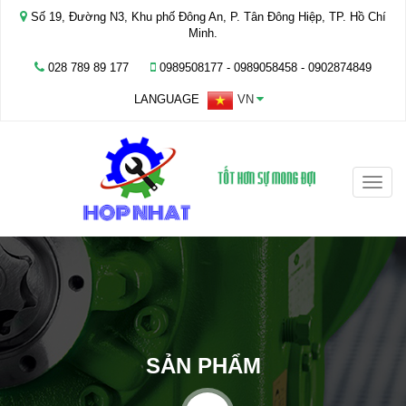
Số 19, Đường N3, Khu phố Đông An, P. Tân Đông Hiệp, TP. Hồ Chí
Minh.
028 789 89 177
0989508177 - ‭0989058458‬ - 0902874849
LANGUAGE
VN
Toggle
naviga
SẢN PHẨM