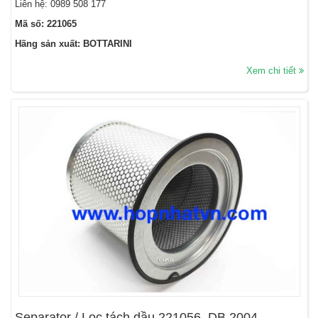
Liên hệ: 0989 508 177
Mã số: 221065
Hãng sản xuất: BOTTARINI
Xem chi tiết
Separator / Lọc tách dầu 221056, DB 2004