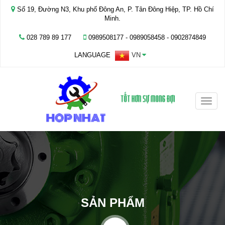
Số 19, Đường N3, Khu phố Đông An, P. Tân Đông Hiệp, TP. Hồ Chí
Minh.
028 789 89 177
0989508177 - ‭0989058458‬ - 0902874849
LANGUAGE
VN
Toggle
naviga
SẢN PHẨM