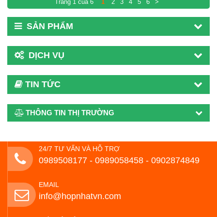
Trang 1 của 6
1
2
3
4
5
6
>
SẢN PHẨM
DỊCH VỤ
TIN TỨC
THÔNG TIN THỊ TRƯỜNG
24/7 TƯ VẤN VÀ HỖ TRỢ
0989508177 - ‭0989058458‬ - 0902874849
EMAIL
info@hopnhatvn.com