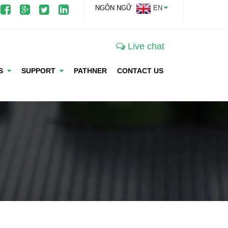
NGÔN NGỮ
EN
Live chat
WS
SUPPORT
PATHNER
CONTACT US