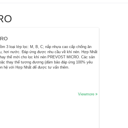
CRO
CRO
 3 loại lớp lọc: M, B, C; nắp nhựa cao cấp chống ăn
u, hơi nước. Đáp ứng được nhu cầu về khí nén. Hợp Nhất
để thay thế mới cho lọc khí nén PREVOST MICRO. Các sản
hoặc thay thế tương đương (đảm bảo đáp ứng 100% yêu
 liên hệ với Hợp Nhất để được tư vấn thêm.
Viewmore