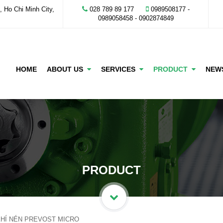
 Ho Chi Minh City,
028 789 89 177
0989508177 -
‭0989058458‬ - 0902874849
HOME
ABOUT US
SERVICES
PRODUCT
NE
PRODUCT
KHÍ NÉN PREVOST MICRO