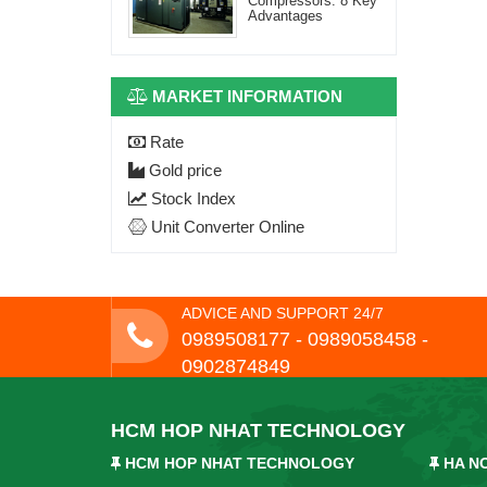
Compressors: 8 Key
Advantages
MARKET INFORMATION
Rate
Gold price
Stock Index
Unit Converter Online
ADVICE AND SUPPORT 24/7
0989508177 - ‭0989058458‬ -
0902874849
HCM HOP NHAT TECHNOLOGY
HCM HOP NHAT TECHNOLOGY
HA N