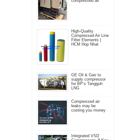
compressed air
High-Quality
Compressed Air Line
Filter Elements |
HCM Hop Nhat
GE Oil & Gas to
supply compressor
for BP’s Tangguh
LNG
Compressed air
leaks may be
costing you money
Integrated VSD