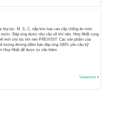
 lớp lọc: M, S, C; nắp kim loại cao cấp chống ăn mòn.
i nước. Đáp ứng được nhu cầu về khí nén. Hợp Nhất cung
y thế mới cho lọc khí nén PREVOST. Các sản phẩm của
 thế tương đương (đảm bảo đáp ứng 100% yêu cầu kỹ
ệ với Hợp Nhất để được tư vấn thêm.
Viewmore