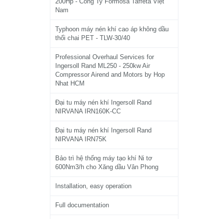
200Hp - Công Ty Formosa Taffeta Việt
Nam
Typhoon máy nén khí cao áp không dầu
thổi chai PET - TLW-30/40
Professional Overhaul Services for
Ingersoll Rand ML250 - 250kw Air
Compressor Airend and Motors by Hop
Nhat HCM
Đại tu máy nén khí Ingersoll Rand
NIRVANA IRN160K-CC
Đại tu máy nén khí Ingersoll Rand
NIRVANA IRN75K
Bảo trì hệ thống máy tạo khí Ni tơ
600Nm3/h cho Xăng dầu Vân Phong
Installation, easy operation
Full documentation