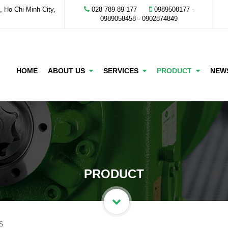
 Ho Chi Minh City,
028 789 89 177
0989508177 -
‭0989058458‬ - 0902874849
HOME
ABOUT US
SERVICES
PRODUCT
NE
PRODUCT
S