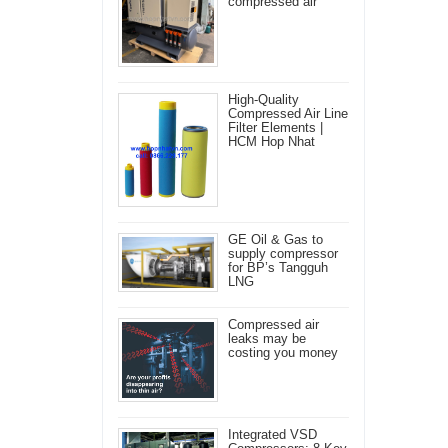
compressed air
High-Quality
Compressed Air Line
Filter Elements |
HCM Hop Nhat
GE Oil & Gas to
supply compressor
for BP’s Tangguh
LNG
Compressed air
leaks may be
costing you money
Integrated VSD