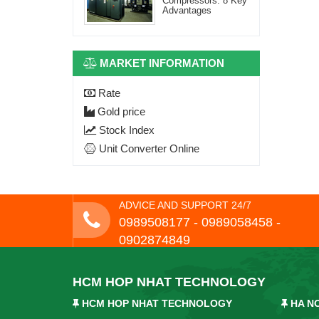
Compressors: 8 Key
Advantages
MARKET INFORMATION
Rate
Gold price
Stock Index
Unit Converter Online
ADVICE AND SUPPORT 24/7
0989508177 - ‭0989058458‬ -
0902874849
HCM HOP NHAT TECHNOLOGY
HCM HOP NHAT TECHNOLOGY
HA N