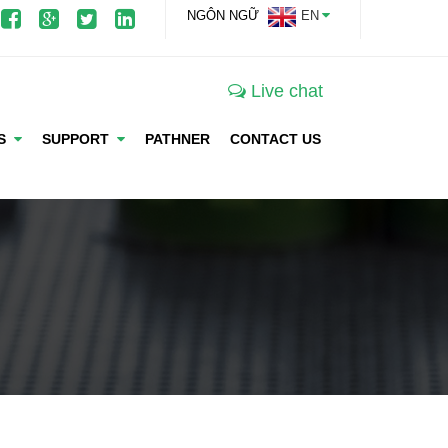
NGÔN NGỮ
EN
Live chat
WS
SUPPORT
PATHNER
CONTACT US