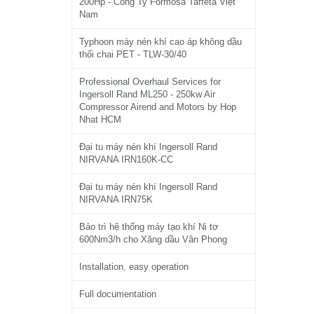
200Hp - Công Ty Formosa Taffeta Việt
Nam
Typhoon máy nén khí cao áp không dầu
thổi chai PET - TLW-30/40
Professional Overhaul Services for
Ingersoll Rand ML250 - 250kw Air
Compressor Airend and Motors by Hop
Nhat HCM
Đại tu máy nén khí Ingersoll Rand
NIRVANA IRN160K-CC
Đại tu máy nén khí Ingersoll Rand
NIRVANA IRN75K
Bảo trì hệ thống máy tạo khí Ni tơ
600Nm3/h cho Xăng dầu Vân Phong
Installation, easy operation
Full documentation