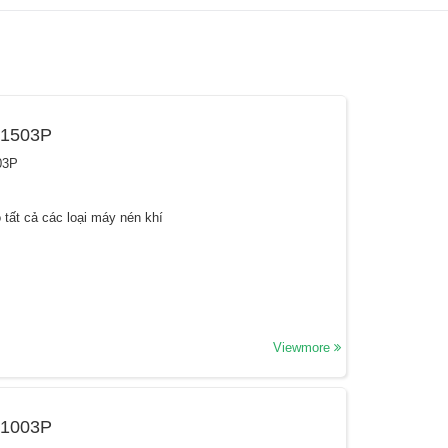
31503P
03P
 tất cả các loại máy nén khí
Viewmore
31003P