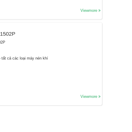
Viewmore
31502P
02P
 tất cả các loại máy nén khí
Viewmore