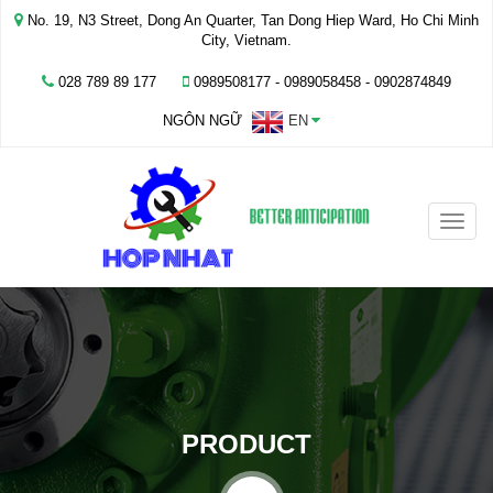
No. 19, N3 Street, Dong An Quarter, Tan Dong Hiep Ward, Ho Chi Minh
City, Vietnam.
028 789 89 177
0989508177 - ‭0989058458‬ - 0902874849
NGÔN NGỮ
EN
Toggle
naviga
PRODUCT