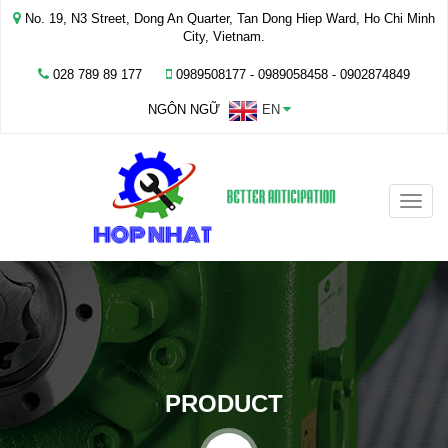
No. 19, N3 Street, Dong An Quarter, Tan Dong Hiep Ward, Ho Chi Minh
City, Vietnam.
028 789 89 177
0989508177 - ‭0989058458‬ - 0902874849
NGÔN NGỮ
EN
Toggle
naviga
PRODUCT