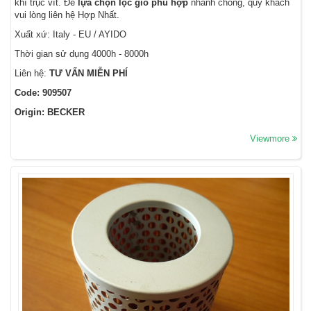
khí trục vít. Để
lựa chọn lọc gió phù hợp
nhanh chóng, quý khách
vui lòng liên hệ Hợp Nhất.
Xuất xứ: Italy - EU / AYIDO
Thời gian sử dụng 4000h - 8000h
Liên hệ:
TƯ VẤN MIỄN PHÍ
Code: 909507
Origin: BECKER
Viewmore