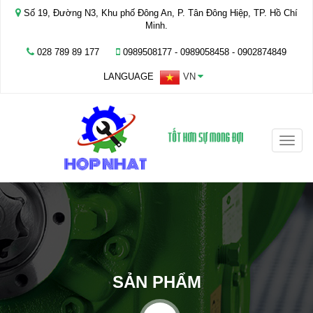
Số 19, Đường N3, Khu phố Đông An, P. Tân Đông Hiệp, TP. Hồ Chí
Minh.
028 789 89 177
0989508177 - ‭0989058458‬ - 0902874849
LANGUAGE
VN
Toggle
naviga
SẢN PHẨM