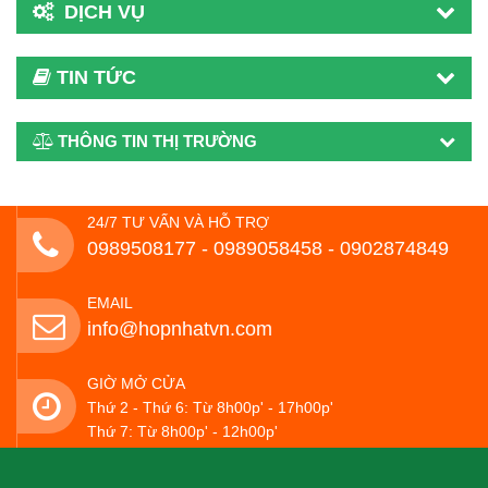
DỊCH VỤ
TIN TỨC
THÔNG TIN THỊ TRƯỜNG
24/7 TƯ VẤN VÀ HỖ TRỢ
0989508177 - ‭0989058458‬ - 0902874849
EMAIL
info@hopnhatvn.com
GIỜ MỞ CỬA
Thứ 2 - Thứ 6: Từ 8h00p' - 17h00p'
Thứ 7: Từ 8h00p' - 12h00p'