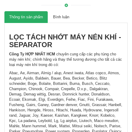
Thông tin sản phẩm
Bình luận
LỌC
TÁCH NHỚT MÁY NÉN KHÍ -
SEPARATOR
Công Ty HỢP NHẤT HCM
chuyên cung cấp các phụ tùng cho
máy nén khí; chính hãng và thay thế tương đương cho tất cả các
loại máy nén khí trong đó có:
Abac, Ae, Airman, Almig / alup, Anest iwata, Atlas copco, Atmos,
August, Ayido, Baldwin, Bauer, Bea, Becker, Betico, Blitz
schneider, Boge, Bolaite, Bottarini, Buma, Busch, Ceccato,
Champion, Chinook, Compair, Crepelle, D.v.p., Dalgakiran,
Demag, Demag wittig, Desran, Domnick hunter, Donaldson,
Ecoair, Ekomak, Elgi, Everdigm, Feihe, Fiac, Fini, Furakawa,
Fusheng, Gairs, Ganey, Gardner denver, Gnutti, Grassair, Hanbell,
Hankison, Hengde, Hiross, Hitachi, Huada, Hydrovane, Ingersoll
rand, Jaguar, Joy, Kaeser, Kaishan, Kangkeer, Knorr, Kobelco,
Kpc, La padana, Leybold, Lg, Lg airplus, Liutech, Maco meudon,
Mahle, Mann hummel, Mark, Mattei, Mitsui seiki, Noitech, Parise,
Parker, Pneumofore, Power system, Progarden, Purolator, Quincy,