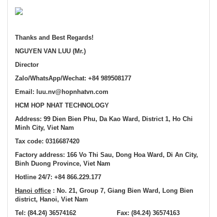
Thanks and Best Regards!
NGUYEN VAN LUU (Mr.)
Director
Zalo/WhatsApp/Wechat:
+84
989508177
Email:
luu.nv@hopnhatvn.com
HCM
HOP NHAT TECHNOLOGY
Address: 99 Dien Bien Phu, Da Kao Ward, District 1, Ho Chi
Minh
City, Viet Nam
Tax code: 0316687420
Factory address: 166 Vo Thi Sau, Dong Hoa Ward, Di An City,
Binh Duong Province
, Viet Nam
Hotline 24/7:
+84
866.229.177
Hanoi office
: No. 21, Group 7, Giang Bien Ward, Long Bien
district, Hanoi, Viet Nam
Tel: (84.24) 36574162 Fax: (84.24) 36574163