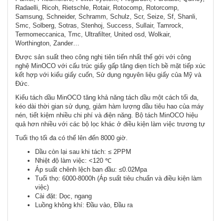
Radaelli, Ricoh, Rietschle, Rotair, Rotocomp, Rotorcomp,
Samsung, Schneider, Schramm, Schulz, Scr, Seize, Sf, Shanli,
Smc, Solberg, Sotras, Stenhoj, Success, Sullair, Tamrock,
Termomeccanica, Tmc, Ultrafilter, United osd, Wolkair,
Worthington, Zander…
Được sản suất theo công nghị tiên tiến nhất thế gới với công
nghệ MinOCO với cấu trúc giấy gấp tăng diẹn tích bề mặt tiếp xúc
kết hợp với kiểu giấy cuốn, Sử dụng nguyên liệu giấy của Mỹ và
Đức.
Kiểu tách dầu MinOCO tăng khả năng tách dầu một cách tối đa,
kéo dài thời gian sử dụng, giảm hàm lượng dầu tiêu hao của máy
nén, tiết kiệm nhiều chi phí và điện năng. Bộ tách MinOCO hiệu
quả hơn nhiều với các bộ lọc khác ở điều kiện làm việc trương tự
Tuổi thọ tối đa có thể lên đến 8000 giờ.
Dầu còn lại sau khi tách: ≤ 2PPM
Nhiệt độ làm việc: <120 ℃
Áp suất chênh lệch ban đầu: ≤0.02Mpa
Tuổi thọ: 6000-8000h (Áp suất tiêu chuẩn và điều kiện làm
việc)
Cài đặt: Dọc, ngang
Luồng không khí: Đầu vào, Đầu ra